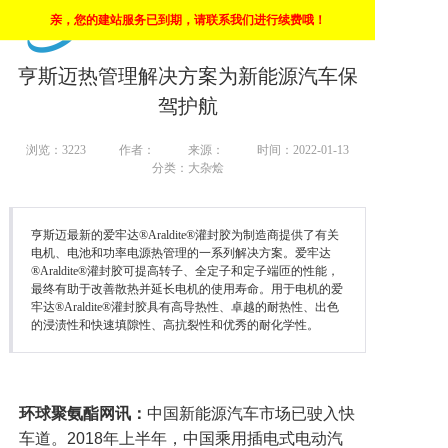
亲，您的建站服务已到期，请联系我们进行续费哦！
上海市高新技术企业
首页
亨斯迈热管理解决方案为新能源汽车保
驾护航
惯导
浏览：
3223
作者：
来源：
时间：2022-01-13
陀螺仪
分类：大杂烩
角速度仪
亨斯迈最新的爱牢达®Araldite®灌封胶为制造商提供了有关
倾角传感器
电机、电池和功率电源热管理的一系列解决方案。爱牢达
®Araldite®灌封胶可提高转子、全定子和定子端匝的性能，
最终有助于改善散热并延长电机的使用寿命。用于电机的爱
自动安平基座
牢达®Araldite®灌封胶具有高导热性、卓越的耐热性、出色
的浸渍性和快速填隙性、高抗裂性和优秀的耐化学性。
环球聚氨酯网讯：
中国新能源汽车市场已驶入快
车道。2018年上半年，中国乘用插电式电动汽