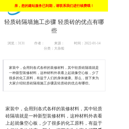
亲，您的建站服务已到期，请联系我们进行续费哦！
上海市高新技术企业
首页
轻质砖隔墙施工步骤 轻质砖的优点有哪
些
惯导
浏览：
3131
作者：
来源：
时间：2022-01-14
陀螺仪
分类：大杂烩
角速度仪
家装中，会用到各式各样的装修材料，其中轻质砖隔墙就是
倾角传感器
一种新型装修材料，这种材料外表看上起就像空心板，少了
很多的化工原料，有益于人们的身体健康。那么，接下来为
大家介绍轻质砖隔墙施工步骤及轻质砖的优点有哪些。
自动安平基座
家装中，会用到各式各样的装修材料，其中轻质
砖隔墙就是一种新型装修材料，这种材料外表看
上起就像空心板，少了很多的化工原料，有益于